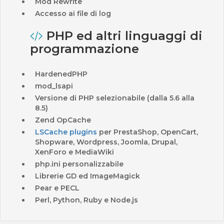
Mod Rewrite
Accesso ai file di log
PHP ed altri linguaggi di
programmazione
HardenedPHP
mod_lsapi
Versione di PHP selezionabile (dalla 5.6 alla
8.5)
Zend OpCache
LSCache plugins
per PrestaShop, OpenCart,
Shopware, Wordpress, Joomla, Drupal,
XenForo e MediaWiki
php.ini personalizzabile
Librerie GD ed ImageMagick
Pear e PECL
Perl, Python, Ruby e Node.js