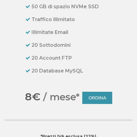
50 GB di spazio NVMe SSD
Traffico illimitato
Illimitate Email
20 Sottodomini
20 Account FTP
20 Database MySQL
8€
/ mese*
ORDINA
*Prezzi IVA esclusa (22%)