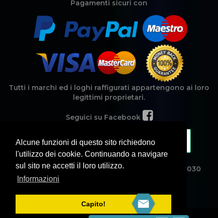
Pagamenti sicuri con
Tutti i marchi ed i loghi raffigurati appartengono ai loro
legittimi proprietari.
Seguici su Facebook
Alcune funzioni di questo sito richiedono
l'utilizzo dei cookie. Continuando a navigare
sul sito ne accetti il loro utilizzo.
Noamweb Srl - Corso Michelangelo, 15 - CAP 95030
Mascalucia (CT) - Partita Iva 04417660877.
Informazioni
Capito!