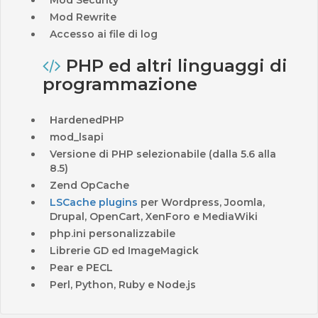
Mod Security
Mod Rewrite
Accesso ai file di log
PHP ed altri linguaggi di
programmazione
HardenedPHP
mod_lsapi
Versione di PHP selezionabile (dalla 5.6 alla
8.5)
Zend OpCache
LSCache plugins
per Wordpress, Joomla,
Drupal, OpenCart, XenForo e MediaWiki
php.ini personalizzabile
Librerie GD ed ImageMagick
Pear e PECL
Perl, Python, Ruby e Node.js