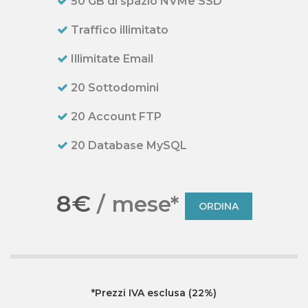
50 GB di spazio NVMe SSD
Traffico illimitato
Illimitate Email
20 Sottodomini
20 Account FTP
20 Database MySQL
8€
/ mese*
ORDINA
*Prezzi IVA esclusa (22%)